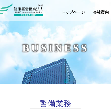
トップページ
会社案内
環境衛生業務
康経営
会社概要
警備業務
沿革
工務業務
事業所紹介
事務管理業務
登録資格等(ISO)
プロパ
プ
BUSINESS
警備業務