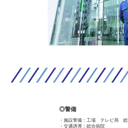
◎警備
施設警備：工場 テレビ局 総
交通誘導：総合病院