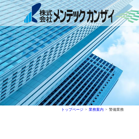
社長挨拶
清掃業務
経営理念
設備・
健
トップページ
>
業務案内
>
警備業務