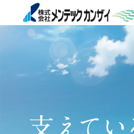
社長挨拶
清掃業務
経営理念
設備・
健