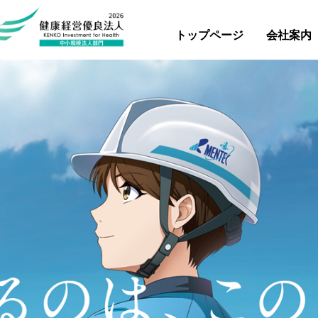
トップページ
会社案内
環境衛生業務
康経営
会社概要
警備業務
沿革
工務業務
事業所紹介
事務管理業務
登録資格等(ISO)
プロパ
プ